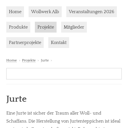
Skip to content
Home
Wollwerk Alb
Veranstaltungen 2026
Current page:
Produkte
Projekte
Mitglieder
Partnerprojekte
Kontakt
Home
Projekte
Jurte
Suc
Search:
Jurte
Eine Jurte ist sicher der Traum aller Woll- und
Schaffans. Die Herstellung von Jurtenteppichen ist ideal